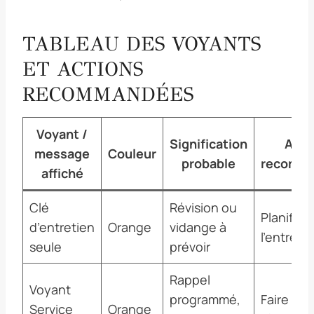
TABLEAU DES VOYANTS
ET ACTIONS
RECOMMANDÉES
Voyant /
Signification
Acti
message
Couleur
probable
recomm
affiché
Clé
Révision ou
Planifier
d’entretien
Orange
vidange à
l’entreti
seule
prévoir
Rappel
Voyant
programmé,
Faire la
Service
Orange