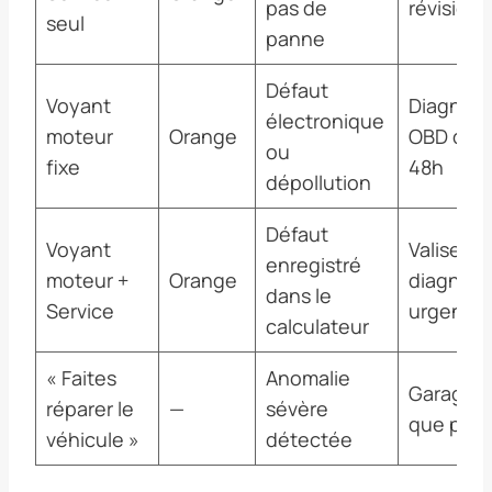
pas de
révision
seul
panne
Défaut
Voyant
Diagnost
électronique
moteur
Orange
OBD dans
ou
fixe
48h
dépollution
Défaut
Voyant
Valise
enregistré
moteur +
Orange
diagnost
dans le
Service
urgente
calculateur
« Faites
Anomalie
Garage 
réparer le
—
sévère
que poss
véhicule »
détectée