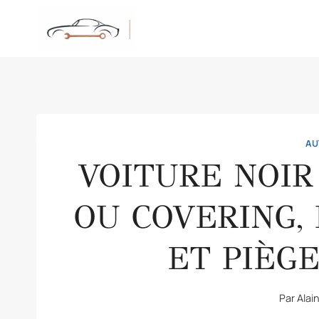
Aller
au
contenu
AU
VOITURE NOIR
OU COVERING, 
ET PIÈGE
Par
Alai