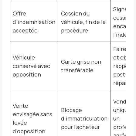
Signer la
Offre
Cession du
cession 
d’indemnisation
véhicule, fin de la
encaisse
acceptée
procédure
l’indemn
Faire ré
Véhicule
et obten
Carte grise non
conservé avec
rapport 
transférable
opposition
post-
réparati
Vendre
Vente
Blocage
uniquem
envisagée sans
d’immatriculation
un
levée
pour l’acheteur
professi
d’opposition
agréé