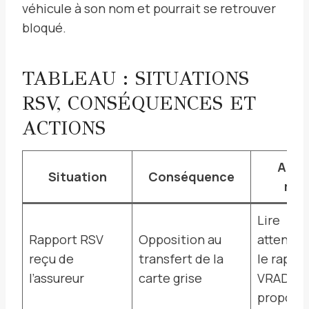
véhicule à son nom et pourrait se retrouver
bloqué.
TABLEAU : SITUATIONS
RSV, CONSÉQUENCES ET
ACTIONS
Acti
Situation
Conséquence
men
Lire
Rapport RSV
Opposition au
attenti
reçu de
transfert de la
le rappor
l’assureur
carte grise
VRADE
proposé