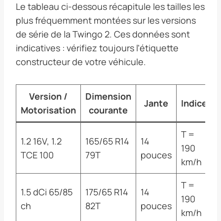
Le tableau ci-dessous récapitule les tailles les
plus fréquemment montées sur les versions
de série de la Twingo 2. Ces données sont
indicatives : vérifiez toujours l’étiquette
constructeur de votre véhicule.
Version /
Dimension
Jante
Indice
Motorisation
courante
T =
1.2 16V, 1.2
165/65 R14
14
190
TCE 100
79T
pouces
km/h
T =
1.5 dCi 65/85
175/65 R14
14
190
ch
82T
pouces
km/h