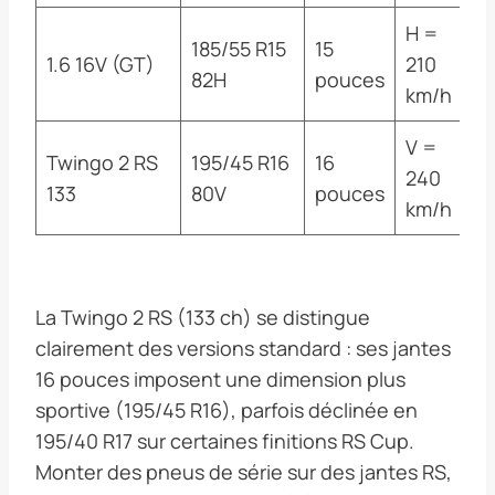
H =
185/55 R15
15
1.6 16V (GT)
210
82H
pouces
km/h
V =
Twingo 2 RS
195/45 R16
16
240
133
80V
pouces
km/h
La Twingo 2 RS (133 ch) se distingue
clairement des versions standard : ses jantes
16 pouces imposent une dimension plus
sportive (195/45 R16), parfois déclinée en
195/40 R17 sur certaines finitions RS Cup.
Monter des pneus de série sur des jantes RS,