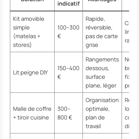
indicatif
Kit amovible
Rapide,
Conf
simple
100–300
réversible,
limit
(matelas +
€
pas de carte
rang
stores)
grise
Rangements
Néces
150–400
dessous,
brico
Lit peigne DIY
€
surface
fixat
plane, léger
prévo
Organisation
Rédui
Malle de coffre
300–
optimale,
long
+ tiroir cuisine
800 €
plan de
couc
travail
dispo