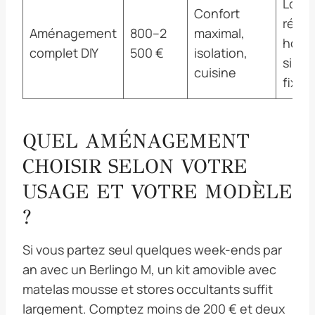
Long
Confort
réalis
Aménagement
800–2
maximal,
homo
complet DIY
500 €
isolation,
si él
cuisine
fixes
QUEL AMÉNAGEMENT
CHOISIR SELON VOTRE
USAGE ET VOTRE MODÈLE
?
Si vous partez seul quelques week-ends par
an avec un Berlingo M, un kit amovible avec
matelas mousse et stores occultants suffit
largement. Comptez moins de 200 € et deux