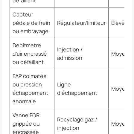
défaillant
Capteur
pédale de frein
Régulateur/limiteur
Élevée
ou embrayage
Débitmètre
Injection /
d’air encrassé
Moyenn
admission
ou défaillant
FAP colmatée
ou pression
Ligne
Moyenn
échappement
d’échappement
anormale
Vanne EGR
Recyclage gaz /
grippée ou
Moyenn
injection
encrassée