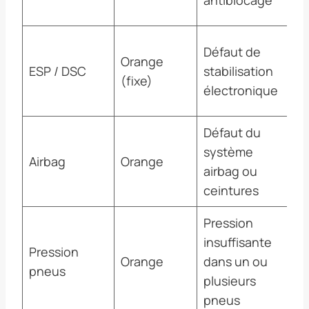
ma
Co
Défaut de
Orange
pr
ESP / DSC
stabilisation
(fixe)
co
électronique
ri
Défaut du
In
système
Airbag
Orange
ob
airbag ou
to
ceintures
Pression
Go
insuffisante
Pression
pn
Orange
dans un ou
pneus
l’
plusieurs
cr
pneus