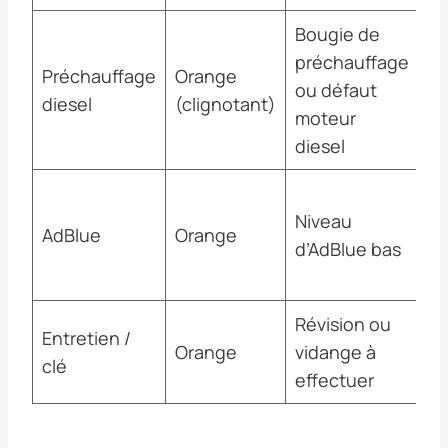
Bougie de
préchauffage
Li
Préchauffage
Orange
ou défaut
dé
diesel
(clignotant)
moteur
va
diesel
Fa
Niveau
ra
AdBlue
Orange
d’AdBlue bas
(r
d’
Révision ou
Pl
Entretien /
Orange
vidange à
en
clé
effectuer
at