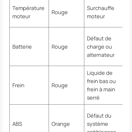
Ar
Température
Surchauffe
Rouge
im
moteur
moteur
la
Li
Défaut de
c
Batterie
Rouge
charge ou
co
alternateur
ra
Liquide de
frein bas ou
Vé
Frein
Rouge
frein à main
et
serré
Ro
Défaut du
p
ABS
Orange
système
fr
antiblocage