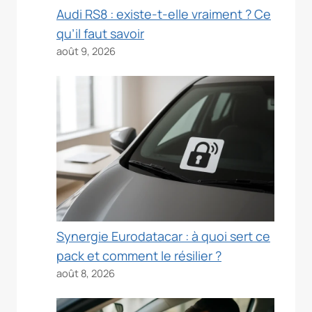
Audi RS8 : existe-t-elle vraiment ? Ce
qu’il faut savoir
août 9, 2026
Synergie Eurodatacar : à quoi sert ce
pack et comment le résilier ?
août 8, 2026