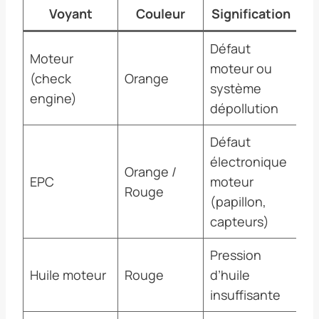
Voyant
Couleur
Signification
Défaut
Moteur
Vé
moteur ou
(check
Orange
va
système
engine)
ne
dépollution
Défaut
électronique
Ré
Orange /
EPC
moteur
co
Rouge
(papillon,
at
capteurs)
Pression
Ar
Huile moteur
Rouge
d’huile
im
insuffisante
vé