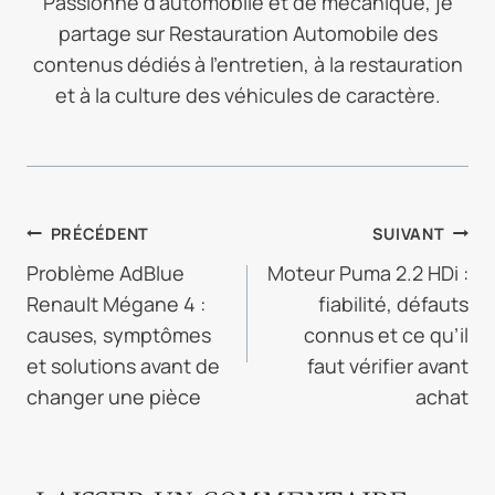
Passionné d’automobile et de mécanique, je
partage sur Restauration Automobile des
contenus dédiés à l’entretien, à la restauration
et à la culture des véhicules de caractère.
NAVIGATION
PRÉCÉDENT
SUIVANT
DE
Problème AdBlue
Moteur Puma 2.2 HDi :
Renault Mégane 4 :
fiabilité, défauts
L’ARTICLE
causes, symptômes
connus et ce qu’il
et solutions avant de
faut vérifier avant
changer une pièce
achat