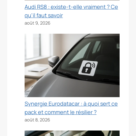
Audi RS8 : existe-t-elle vraiment ? Ce
qu’il faut savoir
août 9, 2026
Synergie Eurodatacar : à quoi sert ce
pack et comment le résilier ?
août 8, 2026