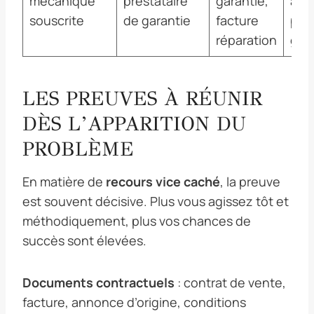
mécanique
prestataire
garantie,
aup
souscrite
de garantie
facture
pres
réparation
gar
LES PREUVES À RÉUNIR
DÈS L’APPARITION DU
PROBLÈME
En matière de
recours vice caché
, la preuve
est souvent décisive. Plus vous agissez tôt et
méthodiquement, plus vos chances de
succès sont élevées.
Documents contractuels
: contrat de vente,
facture, annonce d’origine, conditions