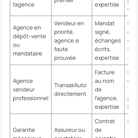
l’agence
expertise
dem
Vendeur en
Mandat
Met
Agence en
priorité,
signé,
cau
dépôt-vente
agence si
échanges
deux
ou
faute
écrits,
l’a
mandataire
prouvée
expertise
amb
Facture
Mis
Agence
au nom
dem
TransakAuto
vendeur
de
Tra
directement
professionnel
l’agence,
puis
expertise
blo
Contrat
Déc
Garantie
Assureur ou
de
sini