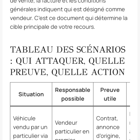
de vente, la facture et les conditions
générales indiquent qui est désigné comme
vendeur. C’est ce document qui détermine la
cible principale de votre recours.
TABLEAU DES SCÉNARIOS
: QUI ATTAQUER, QUELLE
PREUVE, QUELLE ACTION
Responsable
Preuve
Situation
Act
possible
utile
Lett
Véhicule
Contrat,
Vendeur
rec
vendu par un
annonce
particulier en
au 
particulier via
d’origine,
premier
pui