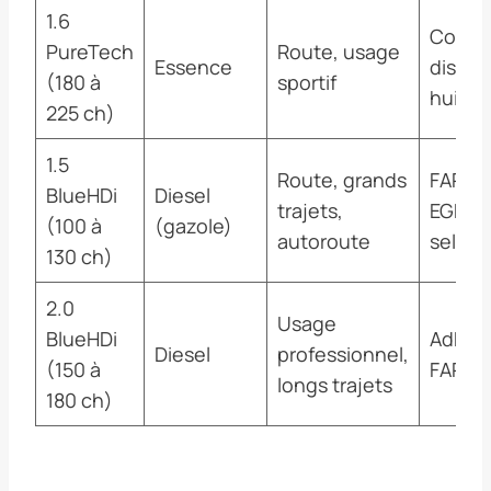
1.6
Courro
PureTech
Route, usage
Essence
distrib
(180 à
sportif
huile 
225 ch)
1.5
Route, grands
FAP, v
BlueHDi
Diesel
trajets,
EGR, A
(100 à
(gazole)
autoroute
selon 
130 ch)
2.0
Usage
BlueHDi
AdBlue,
Diesel
professionnel,
(150 à
FAP, E
longs trajets
180 ch)