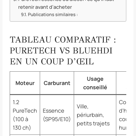
retenir avant d’acheter
Publications similaires :
TABLEAU COMPARATIF :
PURETECH VS BLUEHDI
EN UN COUP D’ŒIL
Usage
Poi
Moteur
Carburant
conseillé
surv
1.2
Conso
Ville,
PureTech
Essence
d’huile
périurbain,
(100 à
(SP95/E10)
courro
petits trajets
130 ch)
humid